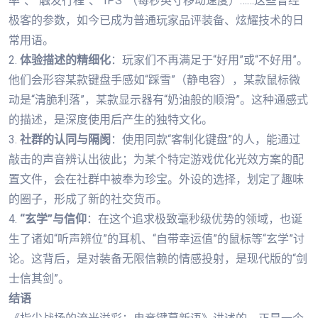
率”、“触发行程”、“IPS”（每秒英寸移动速度）……这些曾经
极客的参数，如今已成为普通玩家品评装备、炫耀技术的日
常用语。
2.
体验描述的精细化
：玩家们不再满足于“好用”或“不好用”。
他们会形容某款键盘手感如“踩雪”（静电容），某款鼠标微
动是“清脆利落”，某款显示器有“奶油般的顺滑”。这种通感式
的描述，是深度使用后产生的独特文化。
3.
社群的认同与隔阂
：使用同款“客制化键盘”的人，能通过
敲击的声音辨认出彼此；为某个特定游戏优化光效方案的配
置文件，会在社群中被奉为珍宝。外设的选择，划定了趣味
的圈子，形成了新的社交货币。
4.
“玄学”与信仰
：在这个追求极致毫秒级优势的领域，也诞
生了诸如“听声辨位”的耳机、“自带幸运值”的鼠标等“玄学”讨
论。这背后，是对装备无限信赖的情感投射，是现代版的“剑
士信其剑”。
结语