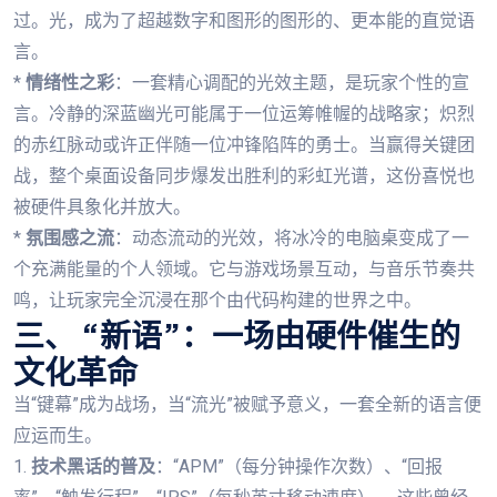
过。光，成为了超越数字和图形的图形的、更本能的直觉语
言。
*
情绪性之彩
：一套精心调配的光效主题，是玩家个性的宣
言。冷静的深蓝幽光可能属于一位运筹帷幄的战略家；炽烈
的赤红脉动或许正伴随一位冲锋陷阵的勇士。当赢得关键团
战，整个桌面设备同步爆发出胜利的彩虹光谱，这份喜悦也
被硬件具象化并放大。
*
氛围感之流
：动态流动的光效，将冰冷的电脑桌变成了一
个充满能量的个人领域。它与游戏场景互动，与音乐节奏共
鸣，让玩家完全沉浸在那个由代码构建的世界之中。
三、 “新语”：一场由硬件催生的
文化革命
当“键幕”成为战场，当“流光”被赋予意义，一套全新的语言便
应运而生。
1.
技术黑话的普及
：“APM”（每分钟操作次数）、“回报