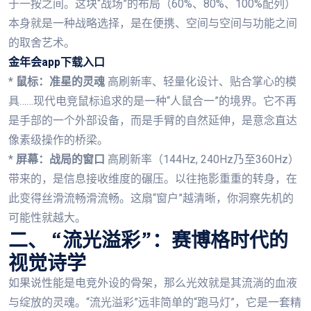
于一按之间。这块“战场”的布局（60%、80%、100%配列）
本身就是一种战略选择，是在便携、空间与空间与功能之间
的取舍艺术。
金年会app下载入口
*
鼠标：准星的灵魂
高刷新率、轻量化设计、贴合掌心的模
具……现代电竞鼠标追求的是一种“人鼠合一”的境界。它不再
是手部的一个外部设备，而是手臂的自然延伸，是意念直达
像素级操作的桥梁。
*
屏幕：战局的窗口
高刷新率（144Hz, 240Hz乃至360Hz）
带来的，是信息接收维度的碾压。以往拖影重重的转身，在
此变得丝滑流畅滑流畅。这扇“窗户”越清晰，你洞察先机的
可能性就越大。
二、 “流光溢彩”：赛博格时代的
视觉诗学
如果说性能是电竞外设的骨架，那么光效就是其流淌的血液
与绽放的灵魂。“流光溢彩”远非简单的“跑马灯”，它是一套精