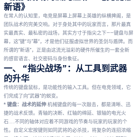
新语》
在常人的认知里，电竞是屏幕上屏幕上英雄的纵横捭阖，是
团队战术的完美交响。对于身处其中的玩家而言，那片最真
实最真实、最私密的战场，其实方寸于指尖之下——键盘与屏
幕，这“键”与“幕”，才是他们征服虚拟世界的圣剑与盾牌。而
所谓的“新语”，正是由这流光溢彩的硬件所催生的一套全新
的感官语言、社交密码与身份象征。
一、 “指尖战场”：从工具到武器
的升华
传统的键盘鼠标，是功能性的输入工具。但在电竞领域，它
们完成了向“武器”的蜕变。
*
键盘：战术的延伸
机械键盘的每一次敲击，都是清晰、迅
捷的战术反馈。青轴的决断、红轴的绵延、银轴的电光火
石……不同的轴体对应着不同游戏的节奏与玩家的玩家的个
性。自定义宏按键则如同武将的必杀技，将复杂的连招浓缩